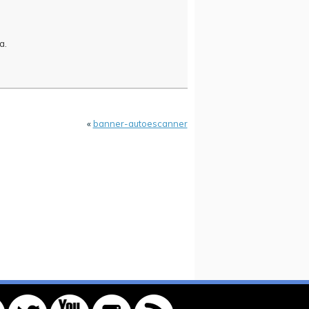
a.
«
banner-autoescanner