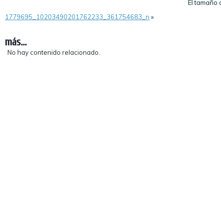
El tamaño
1779695_10203490201762233_361754683_n
»
más...
No hay contenido relacionado.